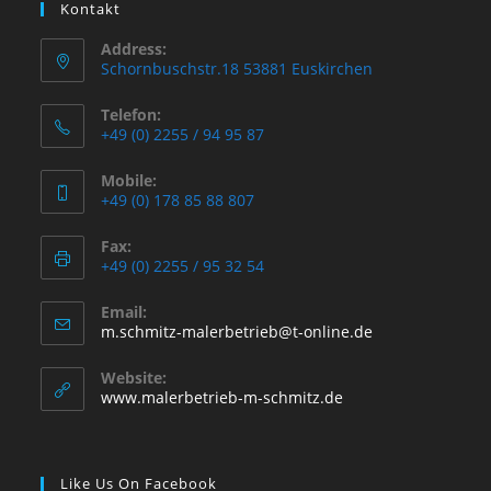
Kontakt
Address:
Schornbuschstr.18 53881 Euskirchen
Telefon:
+49 (0) 2255 / 94 95 87
Mobile:
+49 (0) 178 85 88 807
Fax:
+49 (0) 2255 / 95 32 54
Email:
Opens
m.schmitz-malerbetrieb@t-online.de
in
your
Website:
application
www.malerbetrieb-m-schmitz.de
Like Us On Facebook