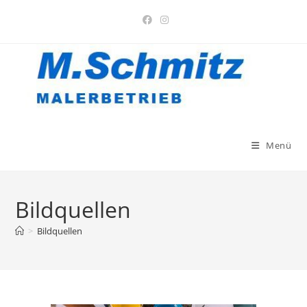
Zum
Inhalt
springen
Menü
Bildquellen
>
Bildquellen