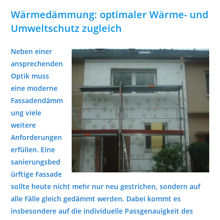
Wärmedämmung: optimaler Wärme- und
Umweltschutz zugleich
Neben einer
ansprechenden
Optik muss
eine moderne
Fassadendämm
ung viele
weitere
Anforderungen
erfüllen.
Eine
sanierungsbed
ürftige Fassade
sollte heute nicht mehr nur neu gestrichen, sondern auf
alle Fälle gleich gedämmt werden. Dabei kommt es
insbesondere auf die individuelle Passgenauigkeit des