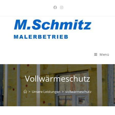
Zum
Inhalt
springen
Menü
Vollwärmeschutz
>
Unsere Leistungen
>
Vollwärmeschutz