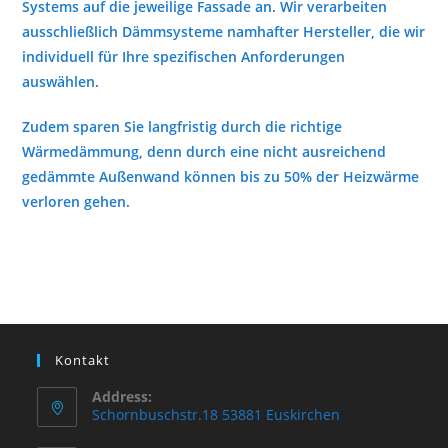
Systems auf die jeweilige Fassade an. Wir verarbeiten
ausschließlich Dämmsysteme namhafter Hersteller, die wir
individuell für Ihre spezifischen Anforderungen
auswählen.
Zudem sparen Sie langfristig durch die richtige
Wärmedämmung, denn durch eine nicht ausreichend
gedämmte Außenwand können bis zu 50% der Heizwärme
verloren gehen.
Kontakt
Address:
Schornbuschstr.18 53881 Euskirchen