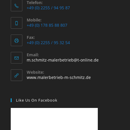
Telefon:
+49 (0) 2255 / 94 95 87
Mobile:
+49 (0) 178 85 88 807
Fax:
+49 (0) 2255 / 95 32 54
Email:
Opens
m.schmitz-malerbetrieb@t-online.de
in
your
Website:
application
www.malerbetrieb-m-schmitz.de
Like Us On Facebook