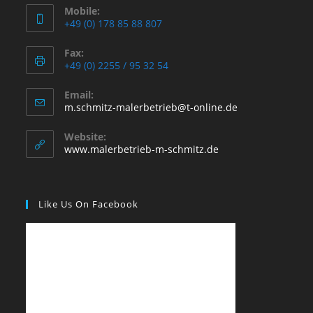
Mobile:
+49 (0) 178 85 88 807
Fax:
+49 (0) 2255 / 95 32 54
Email:
Opens
m.schmitz-malerbetrieb@t-online.de
in
your
Website:
application
www.malerbetrieb-m-schmitz.de
Like Us On Facebook