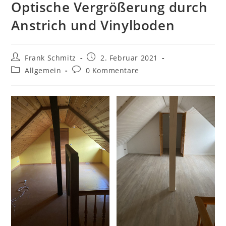
Optische Vergrößerung durch
Anstrich und Vinylboden
Beitrags-
Beitrag
Frank Schmitz
2. Februar 2021
Autor:
veröffentlicht:
Beitrags-
Beitrags-
Allgemein
0 Kommentare
Kategorie:
Kommentare: