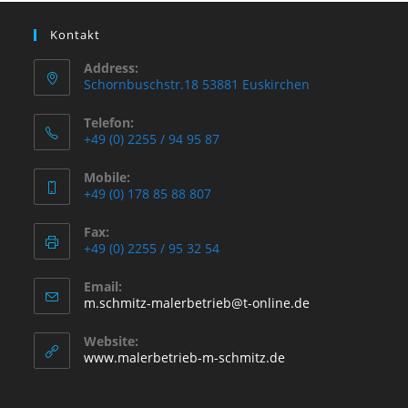
Kontakt
Address:
Schornbuschstr.18 53881 Euskirchen
Telefon:
+49 (0) 2255 / 94 95 87
Mobile:
+49 (0) 178 85 88 807
Fax:
+49 (0) 2255 / 95 32 54
Email:
Opens
m.schmitz-malerbetrieb@t-online.de
in
your
Website:
application
www.malerbetrieb-m-schmitz.de