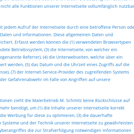
icht alle Funktionen unserer Internetseite vollumfänglich nutzbar
it jedem Aufruf der Internetseite durch eine betroffene Person od
n Daten und Informationen. Diese allgemeinen Daten und
eichert. Erfasst werden können die (1) verwendeten Browsertypen
ete Betriebssystem, (3) die Internetseite, von welcher ein
ogenannte Referrer), (4) die Unterwebseiten, welche über ein
ert werden, (5) das Datum und die Uhrzeit eines Zugriffs auf die
resse), (7) der Internet-Service-Provider des zugreifenden Systems
 der Gefahrenabwehr im Falle von Angriffen auf unsere
ionen zieht die Malerbetrieb M. Schmitz keine Rückschlüsse auf
ehr benötigt, um (1) die Inhalte unserer Internetseite korrekt
e die Werbung für diese zu optimieren, (3) die dauerhafte
n Systeme und der Technik unserer Internetseite zu gewährleisten
Cyberangriffes die zur Strafverfolgung notwendigen Informationen