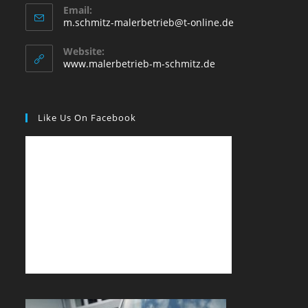
Email:
Opens
m.schmitz-malerbetrieb@t-online.de
in
your
Website:
application
www.malerbetrieb-m-schmitz.de
Like Us On Facebook