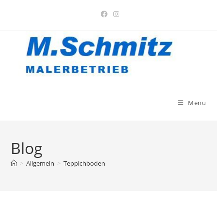
Zum
Inhalt
springen
Menü
Blog
>
Allgemein
>
Teppichboden