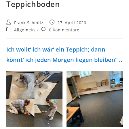
Teppichboden
Beitrags-
Beitrag
Frank Schmitz
27. April 2020
Autor:
veröffentlicht:
Beitrags-
Beitrags-
Allgemein
0 Kommentare
Kategorie:
Kommentare:
Ich wollt‘ ich wär‘ ein Teppich; dann
könnt‘ ich jeden Morgen liegen bleiben“ ..