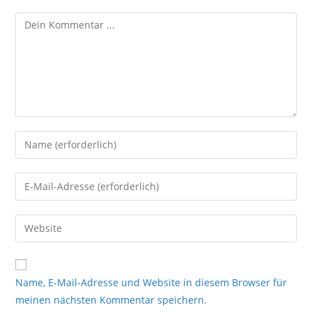
Kommentieren
Gib
deinen
Namen
Gib
oder
deine
Benutzernamen
E-
Gib
zum
Mail-
deine
Kommentieren
Adresse
Website-
ein
zum
URL
Name, E-Mail-Adresse und Website in diesem Browser für
Kommentieren
ein
meinen nächsten Kommentar speichern.
ein
(optional)